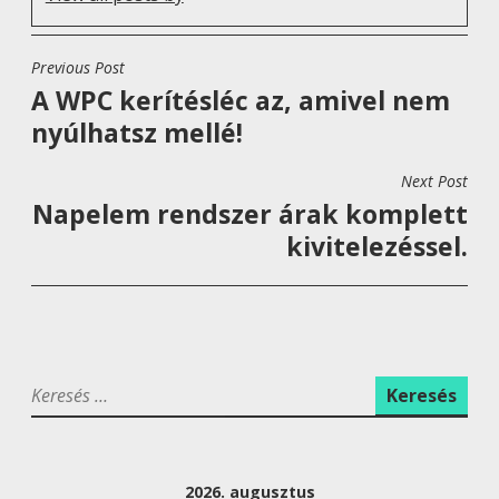
Previous Post
B
A WPC kerítésléc az, amivel nem
E
nyúlhatsz mellé!
J
E
Next Post
G
Napelem rendszer árak komplett
Y
kivitelezéssel.
Z
É
S
N
K
A
e
V
r
I
e
G
2026. augusztus
s