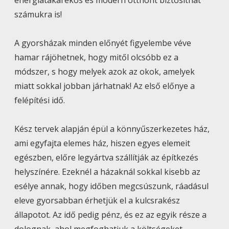
számukra is!
A gyorsházak minden előnyét figyelembe véve
hamar rájöhetnek, hogy mitől olcsóbb ez a
módszer, s hogy melyek azok az okok, amelyek
miatt sokkal jobban járhatnak! Az első előnye a
felépítési idő.
Kész tervek alapján épül a könnyűszerkezetes ház,
ami egyfajta elemes ház, hiszen egyes elemeit
egészben, előre legyártva szállítják az építkezés
helyszínére. Ezeknél a házaknál sokkal kisebb az
esélye annak, hogy időben megcsúszunk, ráadásul
eleve gyorsabban érhetjük el a kulcsrakész
állapotot. Az idő pedig pénz, és ez az egyik része a
dolognak, ahol megfoghatjuk a költségeket.