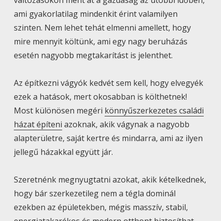
ami gyakorlatilag mindenkit érint valamilyen
szinten. Nem lehet tehát elmenni amellett, hogy
mire mennyit költünk, ami egy nagy beruházás
esetén nagyobb megtakarítást is jelenthet.
Az építkezni vágyók kedvét sem kell, hogy elvegyék
ezek a hatások, mert okosabban is költhetnek!
Most különösen megéri
könnyűszerkezetes családi
házat építeni
azoknak, akik vágynak a nagyobb
alapterületre, saját kertre és mindarra, ami az ilyen
jellegű házakkal együtt jár.
Szeretnénk megnyugtatni azokat, akik kételkednek,
hogy bár szerkezetileg nem a tégla dominál
ezekben az épületekben, mégis masszív, stabil,
energiatakarékos és modern otthont biztosíthat