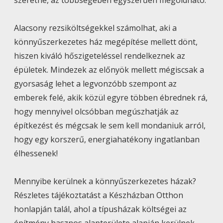
Alacsony rezsiköltségekkel számolhat, aki a
könnyűszerkezetes ház megépítése mellett dönt,
hiszen kiváló hőszigeteléssel rendelkeznek az
épületek. Mindezek az előnyök mellett mégiscsak a
gyorsaság lehet a legvonzóbb szempont az
emberek felé, akik közül egyre többen ébrednek rá,
hogy mennyivel olcsóbban megúszhatják az
építkezést és mégcsak le sem kell mondaniuk arról,
hogy egy korszerű, energiahatékony ingatlanban
élhessenek!
Mennyibe kerülnek a könnyűszerkezetes házak?
Részletes tájékoztatást a Készházban Otthon
honlapján talál, ahol a típusházak költségei az
építmény hasznos alapterülete alapján kerülnek