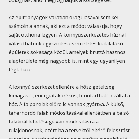
Az építőanyagok váratlan drágulásával sem kell
számolnia annak, aki ezt a módot választja, hogy
saját otthona legyen. A könnyűszerkezetes háznál
választhatunk egyszintes és emeletes kialakítású
épületek sokasága közül, amelyek bruttó hasznos
alapterülete még nagyobb is, mint egy ugyanilyen
téglaházé.
A könnyű szerkezet ellenére a hőszigeteltség
kimagasló, energiatakarékos, fenntartható ezáltal a
ház. A falpanelek előre le vannak gyártva. A külső,
teherhordó falak módosításával ellentétben a belső
falaknál lehetősége van módosításra a
tulajdonosnak, ezért ha a tervektől eltérő felosztást
szeretne, az többségében egyszerűen megoldható.