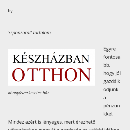
by
Szponzorált tartalom
Egyre
fontosa
bb,
hogy jól
gazdálk
odjunk
könnyűszerkezetes ház
a
pénzün
kkel.
Mindez azért is lényeges, mert érezhető
változásokon ment át a gazdaság az utóbbi időben,