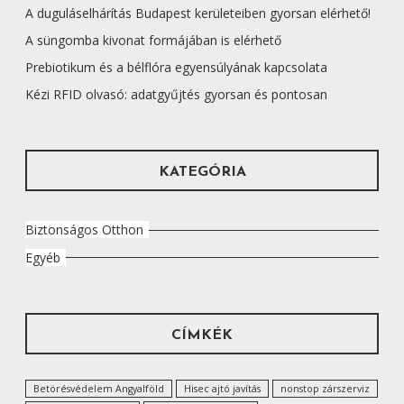
A duguláselhárítás Budapest kerületeiben gyorsan elérhető!
A süngomba kivonat formájában is elérhető
Prebiotikum és a bélflóra egyensúlyának kapcsolata
Kézi RFID olvasó: adatgyűjtés gyorsan és pontosan
KATEGÓRIA
Biztonságos Otthon
Egyéb
CÍMKÉK
Betörésvédelem Angyalföld
Hisec ajtó javítás
nonstop zárszerviz