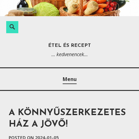
S
k
i
K
S
p
e
e
t
r
a
ÉTEL ÉS RECEPT
o
e
r
… kedvenencek…
c
s
c
o
é
h
n
s
Menu
t
:
e
n
t
A KÖNNYŰSZERKEZETES
HÁZ A JÖVŐ!
POSTED ON
2024-01-05