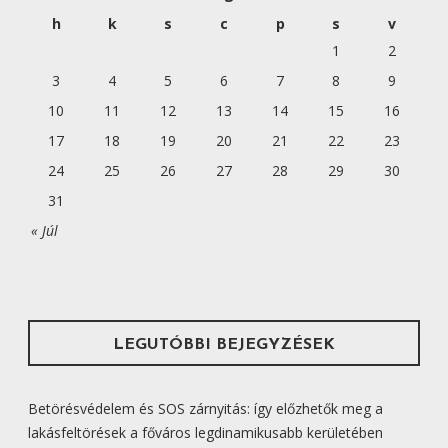
é
Á
h
k
s
c
p
s
v
s
1
2
C
:
I
3
4
5
6
7
8
9
Ó
10
11
12
13
14
15
16
17
18
19
20
21
22
23
24
25
26
27
28
29
30
31
« Júl
LEGUTÓBBI BEJEGYZÉSEK
Betörésvédelem és SOS zárnyitás: így előzhetők meg a
lakásfeltörések a főváros legdinamikusabb kerületében