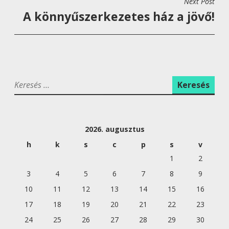
Next Post
E
A könnyűszerkezetes ház a jövő!
G
Y
Z
É
K
S
e
N
r
A
e
V
2026. augusztus
s
é
I
h
k
s
c
p
s
v
s
1
2
G
:
Á
3
4
5
6
7
8
9
C
10
11
12
13
14
15
16
I
17
18
19
20
21
22
23
Ó
24
25
26
27
28
29
30