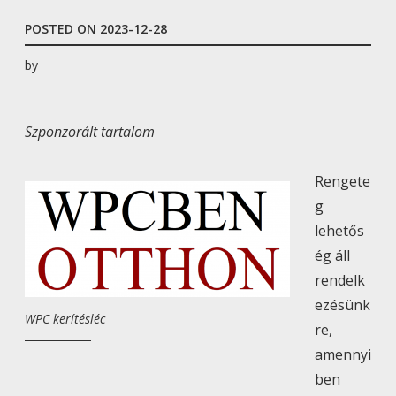
POSTED ON
2023-12-28
by
Szponzorált tartalom
Rengete
g
lehetős
ég áll
rendelk
ezésünk
WPC kerítésléc
re,
amennyi
ben