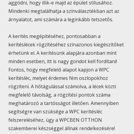
aggódni, hogy illik-e majd az épület stílusához.
Mindenki megtalálhatja a színválasztékban azt az
árnyalatot, ami számára a leginkább tetszetős.
A kerítés megépítéséhez, pontosabban a
kerítéslécek rögzítéséhez színazonos kiegészítőket
érhetünk el. A kerítésünk alapjára azonban mint
minden esetben, itt is nagy gondot kell fordítani!
Fontos, hogy megfelelő alapot kapjon a WPC
kerítésléc, melyet érdemes fém oszlopokhoz
rögzíteni. A hőtágulással számolva, a lécek közti
megfelelő távolság, a rögzítési pontok száma
meghatározó a tartósságot illetően. Amennyiben
segítségre van szüksége a WPC kerítésléc
felszereléséhez, úgy a WPCBEN OTTHON
szakemberei készséggel állnak rendelkezésére!