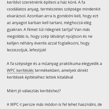
kerítést szeretnénk építeni a ház köré. A fa
csodálatos anyag, természetes szépsége mindenkit
elvarázsol. Azonban arra is gondolni kell, hogy ezt
az anyagot karban kell tartani, méghozzá elég
gyakran. A fémet túl ridegnek tartja? Van más
megoldás is, hogy szép látványt nyújtson és ne
kelljen néhány évente azzal foglalkozni, hogy
lecsiszoljuk, lefestjük!
A fa szépsége és a műanyag praktikuma elegyedik a
WPC kerítésléc
termékekben, amelyek direkt
kerítések építéséhez lettek kitalálva!
Miért jó választás kerítéshez?
A WPC-t persze más módon is fel lehet használni, de