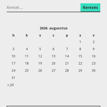
o
E
K
m
e
G
a
r
Y
b
e
Z
2026. augusztus
s
b
É
é
h
k
s
c
p
s
v
s
S
s
1
2
ü
:
N
3
4
5
6
7
8
9
t
A
10
11
12
13
14
15
16
e
V
17
18
19
20
21
22
23
m
I
é
24
25
26
27
28
29
30
G
n
31
Á
y
« Júl
C
m
I
ö
Ó
g