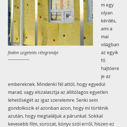
a
m egy
k
olyan
e
kérdés,
d
ami a
v
mai
e
világban
n
az egyik
födém szigetelés rétegrendje
c
fő
é
hajtóere
t
je az
t
embereknek. Mindenki fél attól, hogy egyedül
e
marad, vagy elszalasztja az állítólagos egyetlen
r
lehetőségét az igaz szerelemre. Senki sem
m
gondolkozik el azonban azon, hogy mi történik
ü
azután, hogy megtaláljuk a párunkat. Sokkal
n
kevesebb film, sorozat, könyv szól erről, hiszen ez