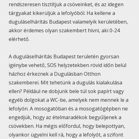
rendszeresen tisztítjuk a csöveinket, és az idegen
tárgyakat kikerüljük a lefolyóból. Ha kellene a
duguláselhárítás Budapest
valamelyik kerületében,
akkor érdemes olyan szakembert hívni, aki 0-24
elérhető.
A duguláselhárítás Budapest területén gyorsan
igénybe vehető, SOS helyzetekben rövid időn belül
házhoz érkeznek a Dugulásban Otthon
szakemberei. Mit tehetünk a dugulás kialakulása
ellen? Például ne dobjunk bele túl sok papírt vagy
egyéb dolgokat a WC-be, amelyek nem mennek le a
lefolyón. A mosogatóban és a mosogatógépben ne
engedjük, hogy az ételmaradékok begyűljenek a
csövekben. Ha mégis előfordul, hogy belepottyan,
olyankor ügyelni kell rá, hogy a lefolyót, a szifont