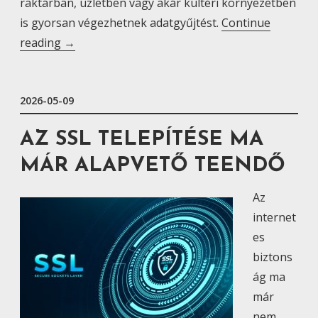
k
raktárban, üzletben vagy akár kültéri környezetben
a
is gyorsan végezhetnek adatgyűjtést.
Continue
p
reading
“
→
c
K
s
é
o
2026-05-09
z
l
i
AZ SSL TELEPÍTÉSE MA
a
R
t
F
MÁR ALAPVETŐ TEENDŐ
a
I
Az
”
D
internet
o
es
l
biztons
v
ág ma
a
már
s
nem