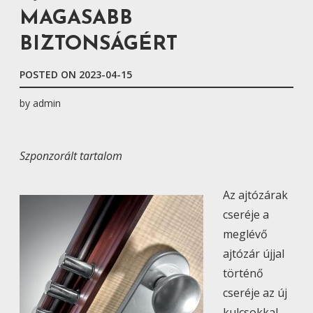
MAGASABB
BIZTONSÁGÉRT
POSTED ON
2023-04-15
by
admin
Szponzorált tartalom
Az ajtózárak
cseréje a
meglévő
ajtózár újjal
történő
cseréje az új
kulcsokkal.