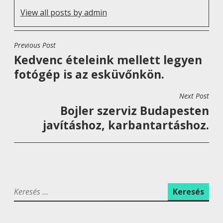
View all posts by admin
Previous Post
B
Kedvenc ételeink mellett legyen
E
fotógép is az esküvőnkön.
J
E
Next Post
G
Bojler szerviz Budapesten
Y
javításhoz, karbantartáshoz.
Z
É
S
N
K
A
e
V
r
I