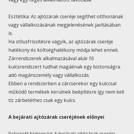
Esztétika: Az ajtózárak cseréje segíthet otthonának
vagy vállalkozásának megjelenésének javításában
is.
Ha stílusfrissítésre vágyik, az ajtózárak cseréje
hatékony és költséghatékony módja lehet ennek.
Zárrendszerek alkalmazásával akár fő
kulcsrendszert tudhat magáénak egy biztonságra
adó magánszemély vagy vállalkozás.
Ebben a rendszerben a zárcserekor egy kulccsal
működő termékek kerülnek beépítésre így nem kell
tíz zárbetéthez csak egy kulcs.
A bejárati ajtózárak cseréjének előnyei
Fokozott biztonság: A bejárati ajtózárak cseréje