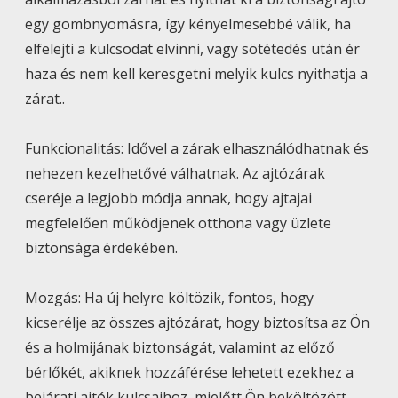
egy gombnyomásra, így kényelmesebbé válik, ha
elfelejti a kulcsodat elvinni, vagy sötétedés után ér
haza és nem kell keresgetni melyik kulcs nyithatja a
zárat..
Funkcionalitás: Idővel a zárak elhasználódhatnak és
nehezen kezelhetővé válhatnak. Az ajtózárak
cseréje a legjobb módja annak, hogy ajtajai
megfelelően működjenek otthona vagy üzlete
biztonsága érdekében.
Mozgás: Ha új helyre költözik, fontos, hogy
kicserélje az összes ajtózárat, hogy biztosítsa az Ön
és a holmijának biztonságát, valamint az előző
bérlőkét, akiknek hozzáférése lehetett ezekhez a
bejárati ajtók kulcsaihoz, mielőtt Ön beköltözött.