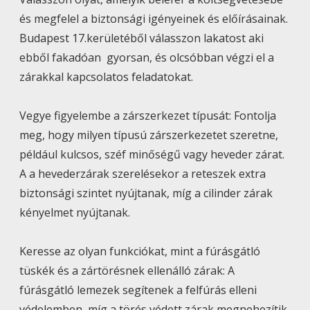
és megfelel a biztonsági igényeinek és előírásainak.
Budapest 17.kerületéből válasszon lakatost aki
ebből fakadóan gyorsan, és olcsóbban végzi el a
zárakkal kapcsolatos feladatokat.
Vegye figyelembe a zárszerkezet típusát: Fontolja
meg, hogy milyen típusú zárszerkezetet szeretne,
például kulcsos, széf minőségű vagy heveder zárat.
A a hevederzárak szerelésekor a reteszek extra
biztonsági szintet nyújtanak, míg a cilinder zárak
kényelmet nyújtanak.
Keresse az olyan funkciókat, mint a fúrásgátló
tüskék és a zártörésnek ellenálló zárak: A
fúrásgátló lemezek segítenek a felfúrás elleni
védelemben, míg a törés védett zárak megnehezítik