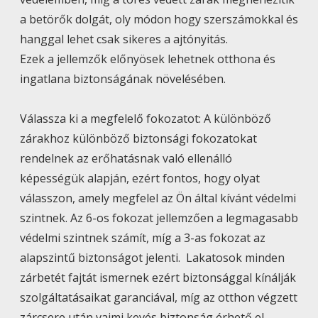
a betörők dolgát, oly módon hogy szerszámokkal és
hanggal lehet csak sikeres a ajtónyitás.
Ezek a jellemzők előnyösek lehetnek otthona és
ingatlana biztonságának növelésében.
Válassza ki a megfelelő fokozatot: A különböző
zárakhoz különböző biztonsági fokozatokat
rendelnek az erőhatásnak való ellenálló
képességük alapján, ezért fontos, hogy olyat
válasszon, amely megfelel az Ön által kívánt védelmi
szintnek. Az 6-os fokozat jellemzően a legmagasabb
védelmi szintnek számít, míg a 3-as fokozat az
alapszintű biztonságot jelenti. Lakatosok minden
zárbetét fajtát ismernek ezért biztonsággal kínálják
szolgáltatásaikat garanciával, míg az otthon végzett
zárcsere után vajmi kevés biztonság érhető el,