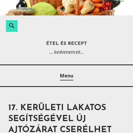
S
k
i
K
S
p
e
e
t
r
a
ÉTEL ÉS RECEPT
o
e
r
… kedvenencek…
c
s
c
o
é
h
n
s
Menu
t
:
e
n
t
17. KERÜLETI LAKATOS
SEGÍTSÉGÉVEL ÚJ
AJTÓZÁRAT CSERÉLHET