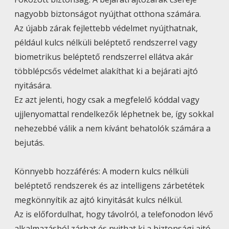
nagyobb biztonságot nyújthat otthona számára.
Az újabb zárak fejlettebb védelmet nyújthatnak,
például kulcs nélküli beléptető rendszerrel vagy
biometrikus beléptető rendszerrel ellátva akár
többlépcsős védelmet alakíthat ki a bejárati ajtó
nyitására.
Ez azt jelenti, hogy csak a megfelelő kóddal vagy
ujjlenyomattal rendelkezők léphetnek be, így sokkal
nehezebbé válik a nem kívánt behatolók számára a
bejutás.
Könnyebb hozzáférés: A modern kulcs nélküli
beléptető rendszerek és az intelligens zárbetétek
megkönnyítik az ajtó kinyitását kulcs nélkül.
Az is előfordulhat, hogy távolról, a telefonodon lévő
alkalmazásból zárhat és nyithat ki a biztonsági ajtó