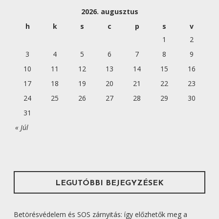
e
G
2026. augusztus
s
é
Á
h
k
s
c
p
s
v
s
1
2
C
:
I
3
4
5
6
7
8
9
Ó
10
11
12
13
14
15
16
17
18
19
20
21
22
23
24
25
26
27
28
29
30
31
« Júl
LEGUTÓBBI BEJEGYZÉSEK
Betörésvédelem és SOS zárnyitás: így előzhetők meg a