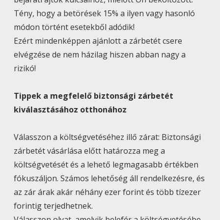
Tény, hogy a betörések 15% a ilyen vagy hasonló
módon történt esetekből adódik!
Ezért mindenképpen ajánlott a zárbetét csere
elvégzése de nem házilag hiszen abban nagy a
rizikó!
Tippek a megfelelő biztonsági zárbetét
kiválasztásához otthonához
Válasszon a költségvetéséhez illő zárat: Biztonsági
zárbetét vásárlása előtt határozza meg a
költségvetését és a lehető legmagasabb értékben
fókuszáljon. Számos lehetőség áll rendelkezésre, és
az zár árak akár néhány ezer forint és több tízezer
forintig terjedhetnek.
Válasszon olyat, amelyik belefér a költségvetésébe