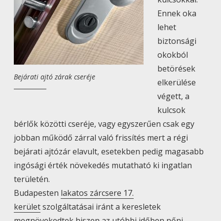
Ennek oka
lehet
biztonsági
okokból
betörések
Bejárati ajtó zárak cseréje
elkerülése
végett, a
kulcsok
bérlők közötti cseréje, vagy egyszerűen csak egy
jobban működő zárral való frissítés mert a régi
bejárati ajtózár elavult, esetekben pedig magasabb
ingósági érték növekedés mutatható ki ingatlan
területén.
Budapesten
lakatos zárcsere 17.
kerület
szolgáltatásai iránt a keresletek
megnövekedtek hiszen az utóbbi időben nőni