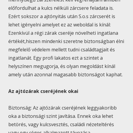
előfordulhat a kulcs nélküli zárcsere feladata is.
Ezért sokszor a ajtónyitás után S.o.s zárcserét is
lehet igényelni amelyet ez az weboldal is kínál:
Ezenkívül a régi zárak cseréje növelheti ingatlana
értékét,hiszen mindenki szeretne biztonságban élni
megfelelő védelem mellett tudni családtagjait és
ingatlanát. Egy profi lakatos ezt a szintet a
helyszínen megugorja, és olyan megoldást kínál
amely után azonnal magasabb biztonságot kaphat.
Az ajtózárak cseréjének okai
Biztonság: Az ajtózárak cseréjének leggyakoribb
oka a biztonsági szint javítása. Ennek oka lehet
betörés, vagy kulcsvesztés, családi nézeteltérés
vagy egy céges alkalmazott távozása.