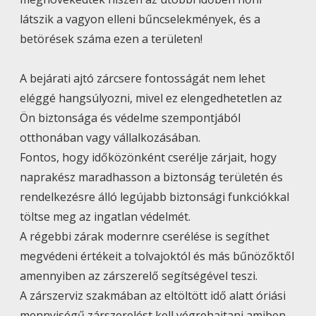
látszik a vagyon elleni bűncselekmények, és a
betörések száma ezen a területen!
A bejárati ajtó zárcsere fontosságát nem lehet
eléggé hangsúlyozni, mivel ez elengedhetetlen az
Ön biztonsága és védelme szempontjából
otthonában vagy vállalkozásában.
Fontos, hogy időközönként cserélje zárjait, hogy
naprakész maradhasson a biztonság területén és
rendelkezésre álló legújabb biztonsági funkciókkal
töltse meg az ingatlan védelmét.
A régebbi zárak modernre cserélése is segíthet
megvédeni értékeit a tolvajoktól és más bűnözőktől
amennyiben az zárszerelő segítségével teszi.
A zárszerviz szakmában az eltöltött idő alatt óriási
mennyiségű zárszerelést kell végrehajtani amiben