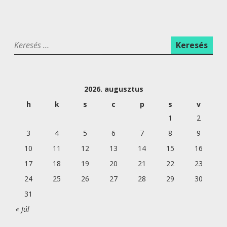
A
V
I
K
G
e
Á
r
C
e
I
2026. augusztus
s
é
Ó
h
k
s
c
p
s
v
s
1
2
:
3
4
5
6
7
8
9
10
11
12
13
14
15
16
17
18
19
20
21
22
23
24
25
26
27
28
29
30
31
« Júl