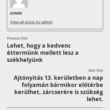
ADMIN
View all posts by admin
Previous Post
B
Lehet, hogy a kedvenc
E
éttermünk mellett lesz a
J
székhelyünk
E
G
Next Post
Y
Ajtónyitás 13. kerületben a nap
Z
folyamán bármikor előtérbe
É
kerülhet, zárcserére is szükség
S
lehet.
N