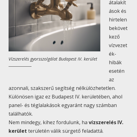
átalakít
ások és
hirtelen
bekövet
kező
vízvezet
ék-
Vízszerelés gyorsszolgálat Budapest IV. kerület
hibák
esetén
az
azonnali, szakszerű segítség nélkülözhetetlen.
Különösen igaz ez Budapest IV. kerületében, ahol
panel- és téglalakások egyaránt nagy számban
találhatók.
Nem mindegy, kihez fordulunk, ha
vízszerelés IV.
kerület
területén válik sürgető feladattá.