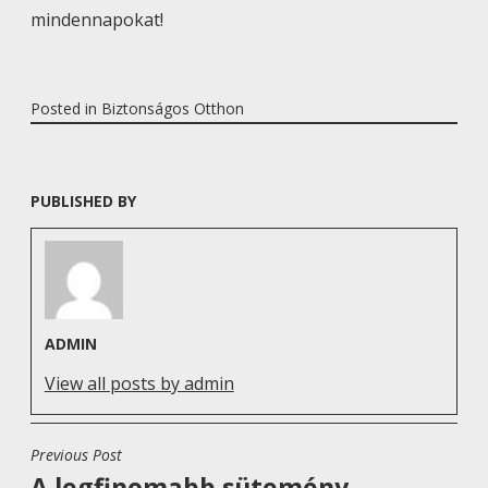
mindennapokat!
Posted in
Biztonságos Otthon
PUBLISHED BY
ADMIN
View all posts by admin
Previous Post
B
A legfinomabb sütemény