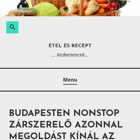
S
k
i
K
S
p
e
e
t
r
a
ÉTEL ÉS RECEPT
o
e
r
… kedvenencek…
c
s
c
o
é
h
n
s
Menu
t
:
e
n
t
BUDAPESTEN NONSTOP
ZÁRSZERELŐ AZONNAL
MEGOLDÁST KÍNÁL AZ