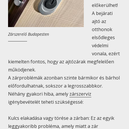
előkerülhet!
A bejárati
ajtó az
otthonok
Zárszerelő Budapesten
elsődleges
védelmi
vonala, ezért
kiemelten fontos, hogy az ajtózárak megfelelően
működjenek.
A zárproblémák azonban szinte bármikor és bárhol
előfordulhatnak, sokszor a legrosszabbkor.
Néhány gyakori hiba, amely
zárszerviz
igénybevételét teheti szükségessé:
Kulcs elakadása vagy törése a zárban: Ez az egyik
leggyakoribb probléma, amely miatt a zár