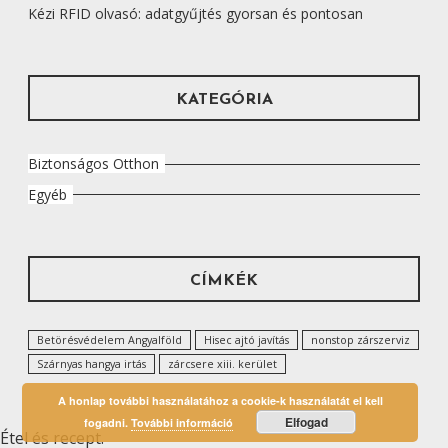
Kézi RFID olvasó: adatgyűjtés gyorsan és pontosan
KATEGÓRIA
Biztonságos Otthon
Egyéb
CÍMKÉK
Betörésvédelem Angyalföld
Hisec ajtó javítás
nonstop zárszerviz
Szárnyas hangya irtás
zárcsere xiii. kerület
A honlap további használatához a cookie-k használatát el kell
Elfogad
fogadni.
További információ
Étel és recept.