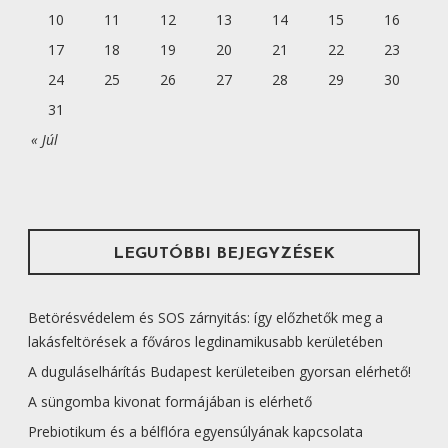
Ó
10
11
12
13
14
15
16
17
18
19
20
21
22
23
24
25
26
27
28
29
30
31
« Júl
LEGUTÓBBI BEJEGYZÉSEK
Betörésvédelem és SOS zárnyitás: így előzhetők meg a
lakásfeltörések a főváros legdinamikusabb kerületében
A duguláselhárítás Budapest kerületeiben gyorsan elérhető!
A süngomba kivonat formájában is elérhető
Prebiotikum és a bélflóra egyensúlyának kapcsolata